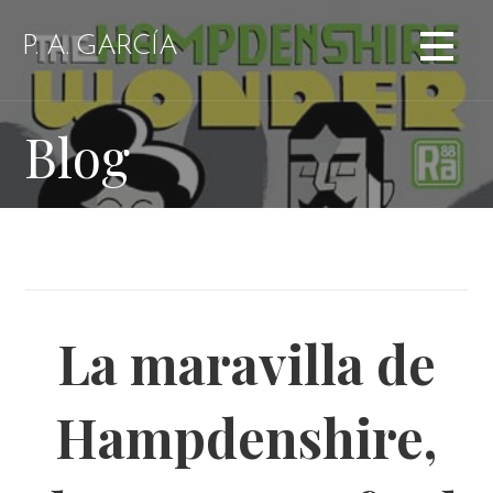
Saltar
al
P. A. GARCÍA
contenido
Blog
La maravilla de
Hampdenshire,