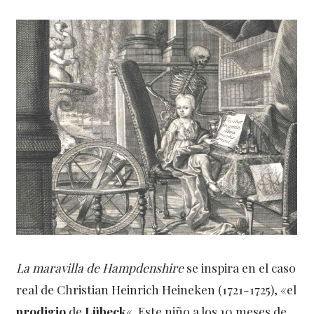
La maravilla de Hampdenshire
se inspira en el caso
real de Christian Heinrich Heineken (1721-1725), «el
prodigio
de
Lübeck
«. Este niño a los 10 meses de