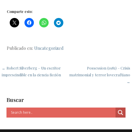
Comparte esto:
Publicado en:
Uncategorized
Navegación
← Robert Silverberg – Un escritor
Possession (1981) – Crisis
imprescindible en la ciencia ficción
matrimonial y terror lovecraftiano
de
→
entradas
Buscar