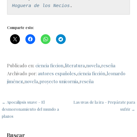
Hoguera de los Necios
. 
Comparte esto:
Publicado en:
ciencia ficcion
,
literatura
,
novela
,
reseña
Archivado por:
autores españoles
,
ciencia ficción
,
leonardo
jiménez
,
novela
,
proyecto unicornia
,
reseña
Navegación
← Apocalipsis suave – El
Las uvas de la ira – Prepárate para
desmoronamiento del mundo a
sufrir →
de
plazos
entradas
Buscar