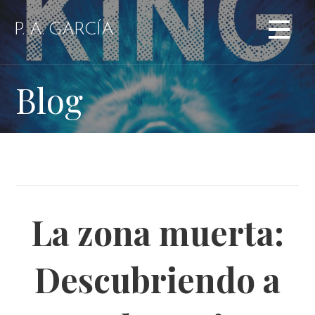
Saltar
al
P. A. GARCÍA
contenido
Blog
La zona muerta:
Descubriendo a