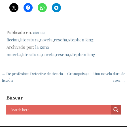
Publicado en:
ciencia
ficcion
,
literatura
,
novela
,
reseña
,
stephen king
Archivado por:
la zona
muerta
,
literatura
,
novela
,
reseña
,
stephen king
Navegación
← De profesión: Detective de ciencia
Cronopaisaje – Una novela dura de
ficción
roer →
de
entradas
Buscar