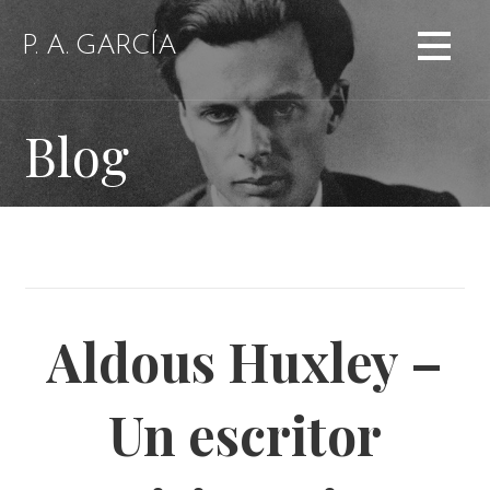
Saltar
al
P. A. GARCÍA
contenido
Blog
Aldous Huxley –
Un escritor