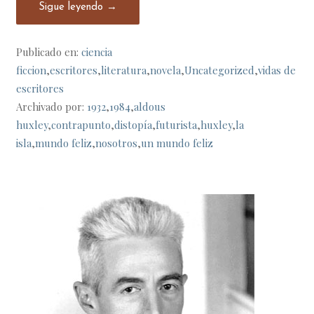
Sigue leyendo →
Publicado en:
ciencia
ficcion
,
escritores
,
literatura
,
novela
,
Uncategorized
,
vidas de
escritores
Archivado por:
1932
,
1984
,
aldous
huxley
,
contrapunto
,
distopía
,
futurista
,
huxley
,
la
isla
,
mundo feliz
,
nosotros
,
un mundo feliz