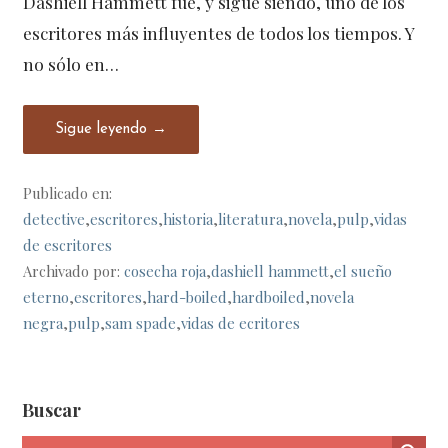
Dashiell Hammett fue, y sigue siendo, uno de los
escritores más influyentes de todos los tiempos. Y
no sólo en…
Sigue leyendo →
Publicado en:
detective
,
escritores
,
historia
,
literatura
,
novela
,
pulp
,
vidas
de escritores
Archivado por:
cosecha roja
,
dashiell hammett
,
el sueño
eterno
,
escritores
,
hard-boiled
,
hardboiled
,
novela
negra
,
pulp
,
sam spade
,
vidas de ecritores
Buscar