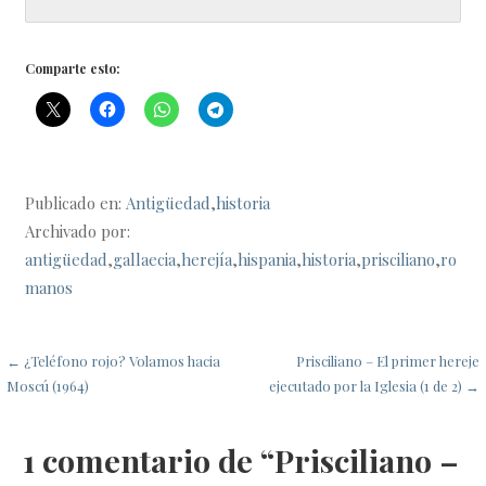
Comparte esto:
Publicado en:
Antigüedad
,
historia
Archivado por:
antigüedad
,
gallaecia
,
herejía
,
hispania
,
historia
,
prisciliano
,
ro
manos
Navegación
← ¿Teléfono rojo? Volamos hacia
Prisciliano – El primer hereje
Moscú (1964)
ejecutado por la Iglesia (1 de 2) →
de
entradas
1 comentario de
“Prisciliano –