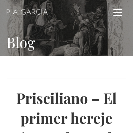
Saltar
al
P. A. GARCÍA
contenido
Blog
Prisciliano – El
primer hereje