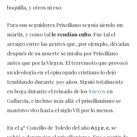
boquilla, y otros ni eso.
Para sus seguidores Prisciliano seguía siendo un
mártir, y como tal
le rendían
culto
. Fue tal el
arraigo entre las gentes que, por ejemplo, décadas
después de su muerte se juraba por Prisciliano
antes que por la Virgen. El terremoto que provocó
su ideología en el episcopado cristiano lo dejó
temblando durante 300 años. Siguió totalmente
en boga durante el reinado de los
Suevos
en
Gallaecia, e incluso más allá: el priscilianismo se
mantuvo vivo hasta el siglo VII por lo menos.
En el 4º Concilio de Toledo del año
633 e. c.
se
volvió a denunciar el priscilianismo. Fue a partir de