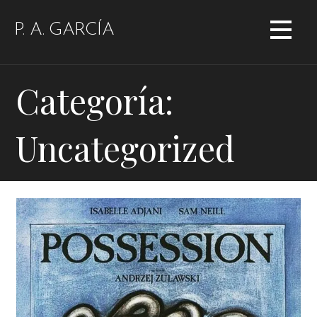
Saltar
al
P. A. GARCÍA
contenido
Categoría:
Uncategorized