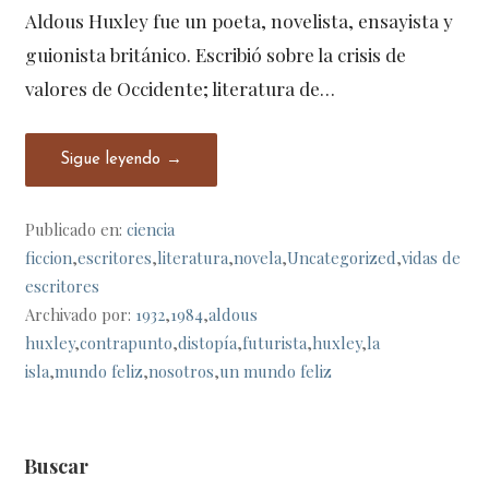
Aldous Huxley fue un poeta, novelista, ensayista y
guionista británico. Escribió sobre la crisis de
valores de Occidente; literatura de…
Sigue leyendo →
Publicado en:
ciencia
ficcion
,
escritores
,
literatura
,
novela
,
Uncategorized
,
vidas de
escritores
Archivado por:
1932
,
1984
,
aldous
huxley
,
contrapunto
,
distopía
,
futurista
,
huxley
,
la
isla
,
mundo feliz
,
nosotros
,
un mundo feliz
Buscar