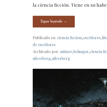
la ciencia ficción. Tiene en su hab
Sigue leyendo →
Publicado en:
ciencia ficcion
,
escritores
,
li
de escritores
Archivado por:
asimov
,
belzagor
,
ciencia fi
silverberg
,
silverberg