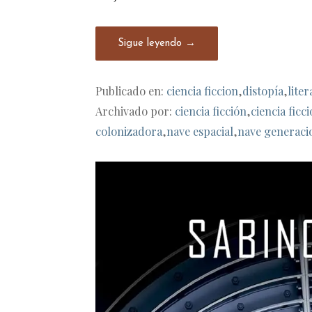
Sigue leyendo →
Publicado en:
ciencia ficcion
,
distopía
,
lite
Archivado por:
ciencia ficción
,
ciencia ficc
colonizadora
,
nave espacial
,
nave generaci