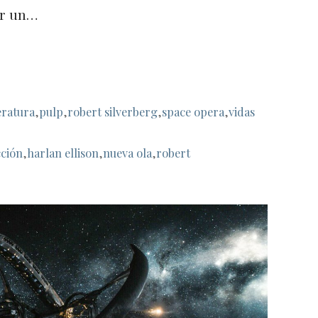
er un…
teratura
,
pulp
,
robert silverberg
,
space opera
,
vidas
cción
,
harlan ellison
,
nueva ola
,
robert