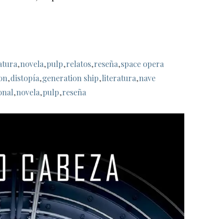
ratura
,
novela
,
pulp
,
relatos
,
reseña
,
space opera
ion
,
distopía
,
generation ship
,
literatura
,
nave
onal
,
novela
,
pulp
,
reseña