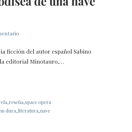
odisea de una nave
mentario
a ficción del autor español Sabino
la editorial Minotauro,…
vela
,
reseña
,
space opera
ion dura
,
literatura
,
nave