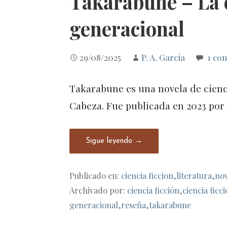
Takarabune – La 
generacional
29/08/2025
P. A. García
1 co
Takarabune es una novela de cienci
Cabeza. Fue publicada en 2023 por 
Sigue leyendo →
Publicado en:
ciencia ficcion
,
literatura
,
no
Archivado por:
ciencia ficción
,
ciencia ficc
generacional
,
reseña
,
takarabune