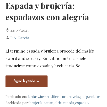
Espada y brujería:
espadazos con alegría
22/09/2023
P. A. García
El término espada y brujería procede del inglés
sword and sorcery. En Latinoamérica suele
traducirse como espada y hechicería. Se…
Sigue leyendo →
Publicado en:
fantasy
,
juvenil
,
literatura
,
novela
,
pulp
,
relatos
Archivado por:
brujería
,
conan
,
elric
,
espada
,
espada y