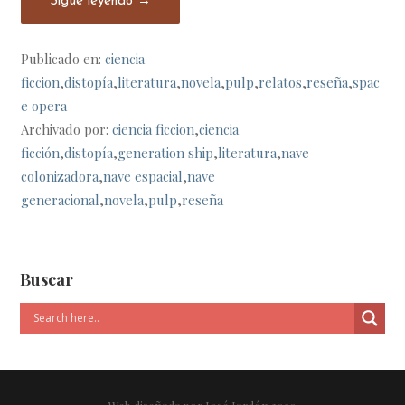
Sigue leyendo →
Publicado en:
ciencia
ficcion
,
distopía
,
literatura
,
novela
,
pulp
,
relatos
,
reseña
,
spac
e opera
Archivado por:
ciencia ficcion
,
ciencia
ficción
,
distopía
,
generation ship
,
literatura
,
nave
colonizadora
,
nave espacial
,
nave
generacional
,
novela
,
pulp
,
reseña
Buscar