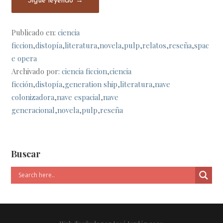
Sigue leyendo →
Publicado en:
ciencia
ficcion
,
distopía
,
literatura
,
novela
,
pulp
,
relatos
,
reseña
,
spac
e opera
Archivado por:
ciencia ficcion
,
ciencia
ficción
,
distopía
,
generation ship
,
literatura
,
nave
colonizadora
,
nave espacial
,
nave
generacional
,
novela
,
pulp
,
reseña
Buscar