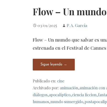
Flow – Un mundo 
03/01/2025
P. A. García
Flow – Un mundo que salvar es una
estrenada en el Festival de Canne
Sigue leyendo →
Publicado en:
cine
Archivado por:
animación
,
animación con 
diálogos
,
apocalíptico
,
ciencia ficcion
,
fanta
humanos
,
mundo sumergido
,
postapocalip