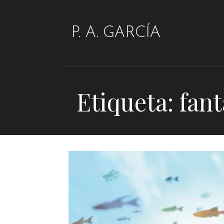
Saltar
al
P. A. GARCÍA
contenido
Etiqueta: fant