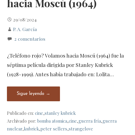
hacia Moscú (1964)
29/08/2024
P. A. García
2 comentarios
¿Teléfono rojo? Volamos hacia Moscú (1964) fue la
séptima película dirigida por Stanley Kubrick
(1928-1999). Antes había trabajado en: Lolita…
Sigue leyendo →
Publicado en:
cine
,
stanley kubrick
Archivado por:
bomba atomica
,
cine
,
guerra fría
,
guerra
nuclear
,
kubrick
,
peter sellers
,
strangelove