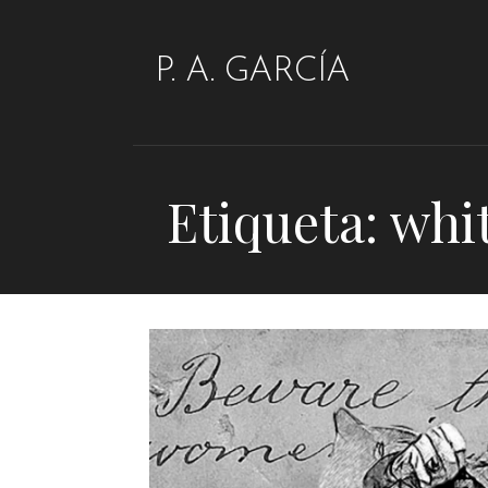
Saltar
al
P. A. GARCÍA
contenido
Etiqueta: whi