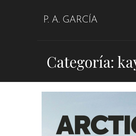
Saltar
al
P. A. GARCÍA
contenido
Categoría: ka