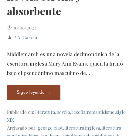
absorbente
10/09/2021
P. A. García
Middlemarch es una novela decimonónica de la
escritora inglesa Mary Ann Evans, quien la firmó
bajo el pseudónimo masculino de…
Sigue leyendo →
Publicado en:
literatura
,
novela
,
reseña
,
romanticismo
,
siglo
XIX
Archivado por:
george eliot
,
literatura inglesa
,
literatura
romántica
,
Mary Ann Evans
,
middlemarch
,
middlemarch