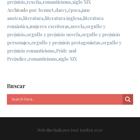
prejuicio
,
reseña
,
romanticismo
,
siglo XIX
Archivado por:
bennet
,
darcy
,
época
,
jane
austen
,
literatura
,
literatura inglesa
,
literatura
romántica
,
mujeres escritoras
,
novela
,
orgullo y
prejuicio
,
orgullo y prejuicio novela
,
orgullo y prejuicio
personajes
,
orgullo y prejuicio protagonistas
,
orgullo y
prejuicio romanticismo
,
Pride and
Prejudice
,
romanticismo
,
siglo XIX
Buscar
Web diseñada por José Jardón 2020