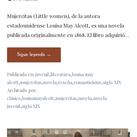
Mujercitas (Little women), de la autora
estadounidense Louisa May Alcott, es una novela
publicada originalmente en 1868. El libro adquirió…
Sigue leyendo →
Publicado en:
juvenil
,
literatura
,
louisa may
alcott
,
mujercitas
,
novela
,
reseña
,
romanticismo
,
siglo XIX
Archivado por:
clásico
,
louisamayalcott
,
mujercitas
,
novela
,
novela
juvenil
,
siglo XIX