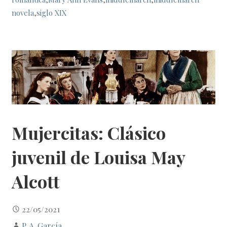
novela
,
siglo XIX
Mujercitas: Clásico
juvenil de Louisa May
Alcott
22/05/2021
P. A. García