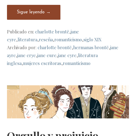
Sigue leyendo →
Publicado en:
charlotte brontë
,
jane
eyre
,
literatura
,
reseña
,
romanticismo
,
siglo XIX
Archivado por:
charlotte brontë
,
hermanas brontë
,
jane
ayre
,
jane erye
,
jane eure
,
jane eyre
,
literatura
inglesa
,
mujeres escritoras
,
romanticismo
Orgullo y prejuicio –