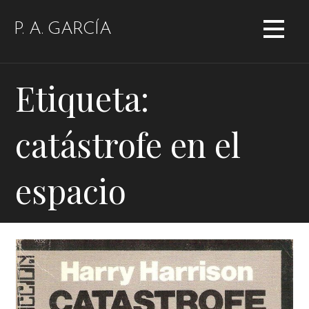
Saltar
al
P. A. GARCÍA
contenido
Etiqueta:
catástrofe en el
espacio