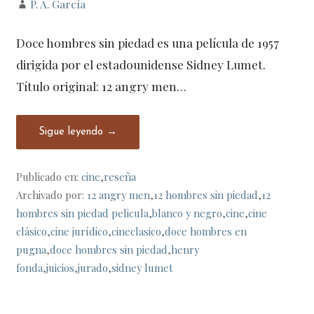
P. A. García
Doce hombres sin piedad es una película de 1957
dirigida por el estadounidense Sidney Lumet.
Título original: 12 angry men…
Sigue leyendo →
Publicado en:
cine
,
reseña
Archivado por:
12 angry men
,
12 hombres sin piedad
,
12
hombres sin piedad pelicula
,
blanco y negro
,
cine
,
cine
clásico
,
cine jurídico
,
cineclasico
,
doce hombres en
pugna
,
doce hombres sin piedad
,
henry
fonda
,
juicios
,
jurado
,
sidney lumet