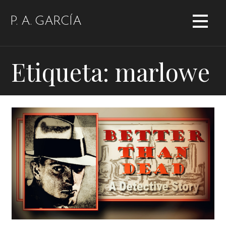
Saltar
al
P. A. GARCÍA
contenido
Etiqueta: marlowe