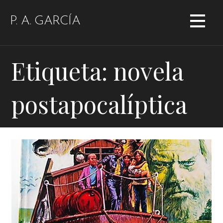
Saltar
al
P. A. GARCÍA
contenido
Etiqueta: novela
postapocalíptica