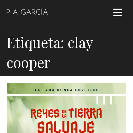
Saltar
al
P. A. GARCÍA
contenido
Etiqueta: clay
cooper