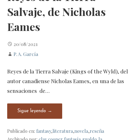
Salvaje, de Nicholas
Eames
20/08/2021
P. A. García
Reyes de la Tierra Salvaje (Kings of the Wyld), del
autor canadiense Nicholas Eames, en una de las
sensaciones de…
Sigue leyendo →
Publicado en:
fantasy
,
literatura
,
novela
,
reseña
Archivado por:
clay cooper
,
fantasía
,
gualdo
,
la