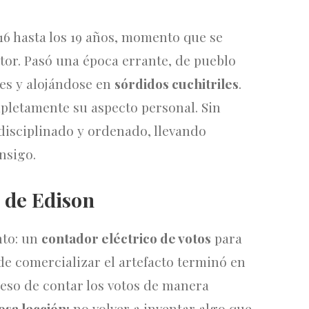
 16 hasta los 19 años, momento que se
or. Pasó una época errante, de pueblo
es y alojándose en
sórdidos cuchitriles
.
pletamente su aspecto personal. Sin
disciplinado y ordenado, llevando
nsigo.
 de Edison
nto: un
contador eléctrico de votos
para
de comercializar el artefacto terminó en
ó eso de contar los votos de manera
osa lección:
no volver a inventar algo que