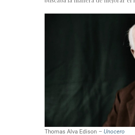
Thomas Alva Edison –
Unocero