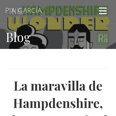
Saltar
al
P. A. GARCÍA
contenido
Blog
La maravilla de
Hampdenshire,