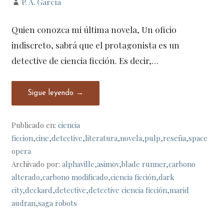
P. A. García
Quien conozca mi última novela, Un oficio
indiscreto, sabrá que el protagonista es un
detective de ciencia ficción. Es decir,…
Sigue leyendo →
Publicado en:
ciencia
ficcion
,
cine
,
detective
,
literatura
,
novela
,
pulp
,
reseña
,
space
opera
Archivado por:
alphaville
,
asimov
,
blade runner
,
carbono
alterado
,
carbono modificado
,
ciencia ficción
,
dark
city
,
deckard
,
detective
,
detective ciencia ficción
,
marid
audran
,
saga robots