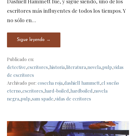
Dashiell Hammett fue, y sigue siendo, uno de los
escritores más influyentes de todos los tiempos. Y
no sólo en…
Sigue leyendo →
Publicado en:
detective
,
escritores
,
historia
,
literatura
,
novela
,
pulp
,
vidas
de escritores
Archivado por:
cosecha roja
,
dashiell hammett
,
el sueño
eterno
,
escritores
,
hard-boiled
,
hardboiled
,
novela
negra
,
pulp
,
sam spade
,
vidas de ecritores