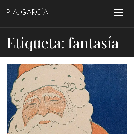
Saltar
al
P. A. GARCÍA
contenido
Etiqueta: fantasía