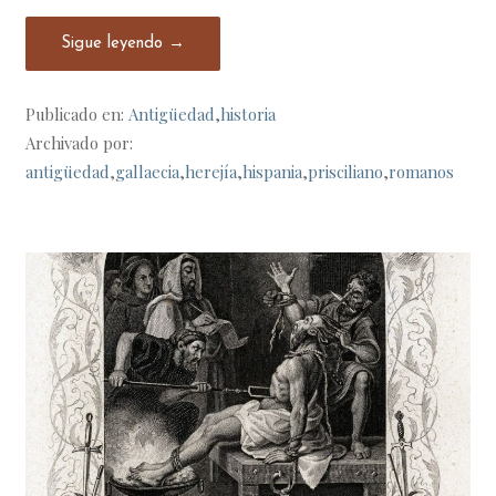
Sigue leyendo →
Publicado en:
Antigüedad
,
historia
Archivado por:
antigüedad
,
gallaecia
,
herejía
,
hispania
,
prisciliano
,
romanos