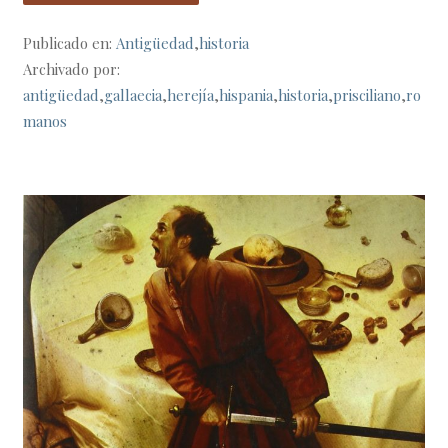
Publicado en:
Antigüedad
,
historia
Archivado por:
antigüedad
,
gallaecia
,
herejía
,
hispania
,
historia
,
prisciliano
,
ro
manos