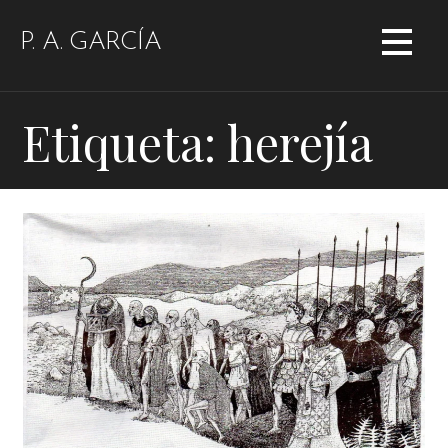
Saltar
al
P. A. GARCÍA
contenido
Etiqueta: herejía