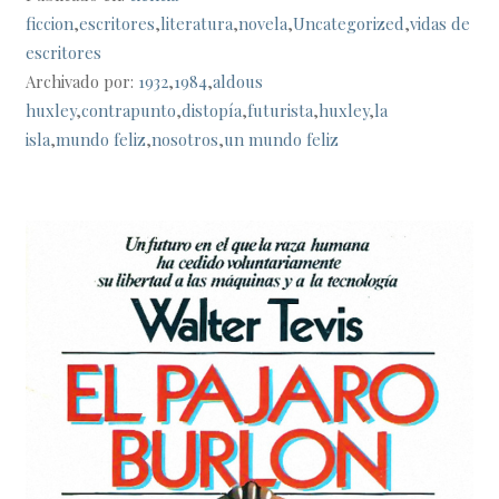
ficcion
,
escritores
,
literatura
,
novela
,
Uncategorized
,
vidas de
escritores
Archivado por:
1932
,
1984
,
aldous
huxley
,
contrapunto
,
distopía
,
futurista
,
huxley
,
la
isla
,
mundo feliz
,
nosotros
,
un mundo feliz