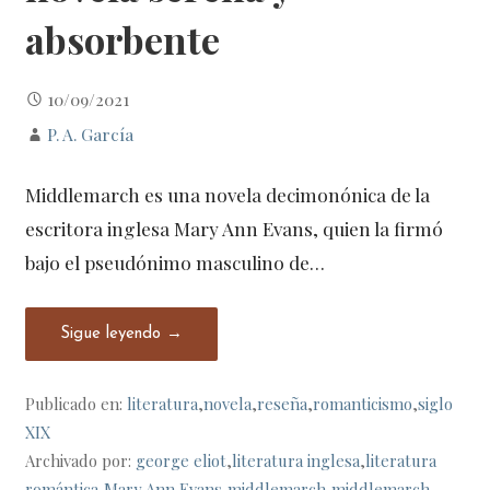
absorbente
10/09/2021
P. A. García
Middlemarch es una novela decimonónica de la
escritora inglesa Mary Ann Evans, quien la firmó
bajo el pseudónimo masculino de…
Sigue leyendo →
Publicado en:
literatura
,
novela
,
reseña
,
romanticismo
,
siglo
XIX
Archivado por:
george eliot
,
literatura inglesa
,
literatura
romántica
,
Mary Ann Evans
,
middlemarch
,
middlemarch