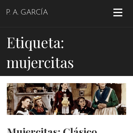
Saltar
al
P. A. GARCÍA
contenido
Etiqueta:
mujercitas
Mujercitas: Clásico