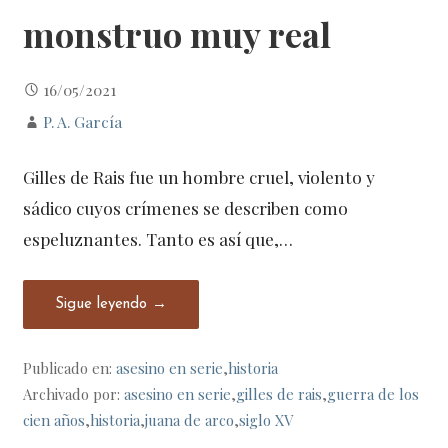
monstruo muy real
16/05/2021
P. A. García
Gilles de Rais fue un hombre cruel, violento y
sádico cuyos crímenes se describen como
espeluznantes. Tanto es así que,…
Sigue leyendo →
Publicado en:
asesino en serie
,
historia
Archivado por:
asesino en serie
,
gilles de rais
,
guerra de los
cien años
,
historia
,
juana de arco
,
siglo XV