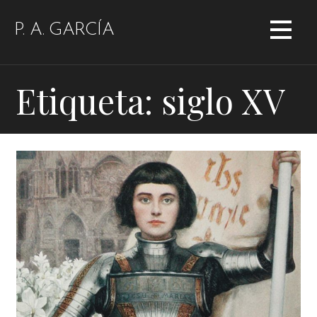
Saltar
al
P. A. GARCÍA
contenido
Etiqueta: siglo XV