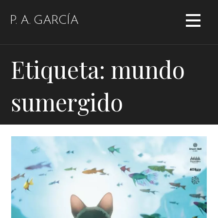
Saltar
al
P. A. GARCÍA
contenido
Etiqueta: mundo
sumergido